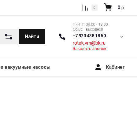
0
р.
0
Пн-Пт: 09.00 - 18.00,
Сб,Вс - выходной
+7 920 438 18 50
Найти
rotek.vrn@bk.ru
Заказать звонок
Кабинет
е вакуумные насосы