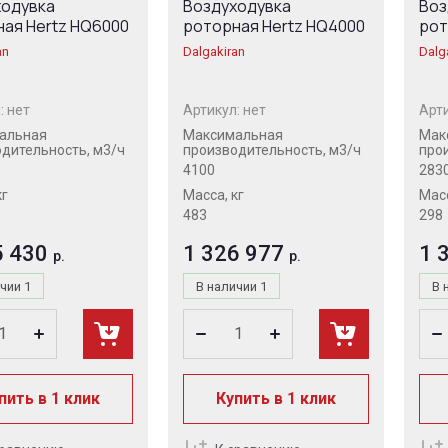
ходувка
Воздуходувка
Воз
ая Hertz HQ6000
роторная Hertz HQ4000
рот
an
Dalgakiran
Dalg
:
нет
Артикул:
нет
Арти
альная
Максимальная
Мак
дительность, м3/ч
производительность, м3/ч
про
4100
283
кг
Масса, кг
Масс
483
298
5 430
1 326 977
1 
р.
р.
ичии
1
В наличии
1
В 
пить в 1 клик
Купить в 1 клик