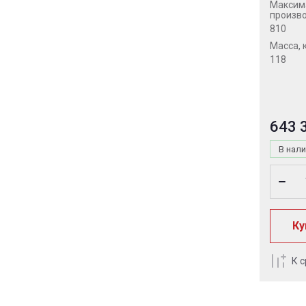
Максим
произво
810
Масса, 
118
643 
В нал
Ку
К 