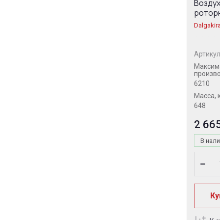
Возду
роторн
Dalgakir
Артикул
Максим
произво
6210
Масса, 
648
2 66
В нал
Ку