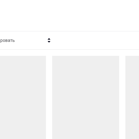
ировать
Цена - убывание
Цена - возрастание
Название - Я-А
Название - А-Я