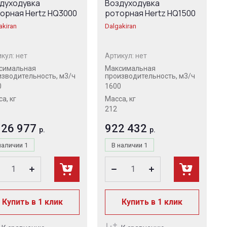
духодувка
Воздуходувка
орная Hertz HQ3000
роторная Hertz HQ1500
akiran
Dalgakiran
кул:
нет
Артикул:
нет
симальная
Максимальная
изводительность, м3/ч
производительность, м3/ч
0
1600
а, кг
Масса, кг
212
326 977
922 432
р.
р.
наличии
1
В наличии
1
Купить в 1 клик
Купить в 1 клик