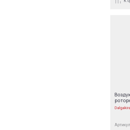
К 
Возду
роторн
Dalgakir
Артикул