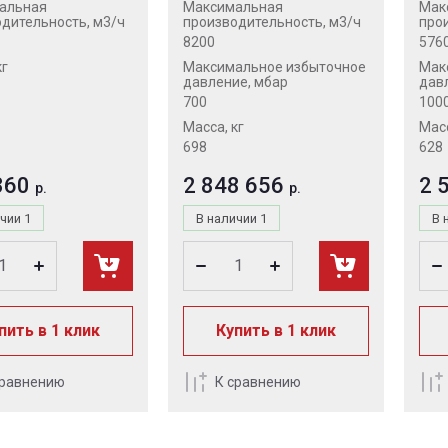
альная
Максимальная
Мак
дительность, м3/ч
производительность, м3/ч
про
8200
576
кг
Максимальное избыточное
Мак
давление, мбар
дав
700
100
Масса, кг
Масс
698
628
360
2 848 656
2 
р.
р.
ичии
1
В наличии
1
В 
пить в 1 клик
Купить в 1 клик
сравнению
К сравнению