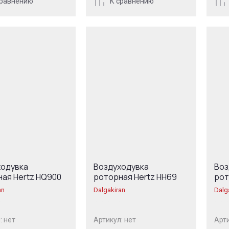
сравнению
К сравнению
ходувка
Воздуходувка
Воз
ая Hertz HQ900
роторная Hertz HH69
рот
an
Dalgakiran
Dalg
:
нет
Артикул:
нет
Арти