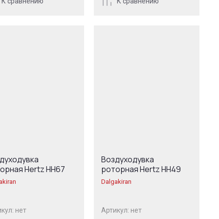
К сравнению
К сравнению
духодувка
Воздуходувка
орная Hertz HH67
роторная Hertz HH49
akiran
Dalgakiran
кул:
нет
Артикул:
нет