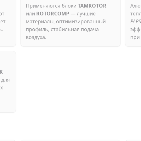
Применяются блоки
TAMROTOR
Алю
ют
или
ROTORCOMP
— лучшие
теп
ает
материалы, оптимизированный
PAPS
ь.
профиль, стабильная подача
эфф
воздуха.
при 
K
 для
ых