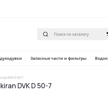
здуходувки
Запасные части и фильтры
Водок
сор DVK D 50-7
iran DVK D 50-7