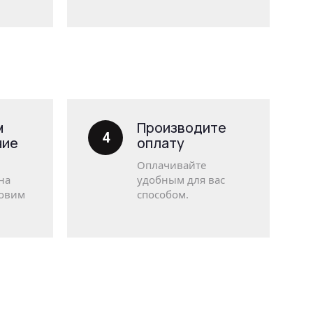
м
Производите
4
ние
оплату
Оплачивайте
на
удобным для вас
товим
способом.