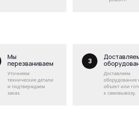
Мы
Доставляе
3
перезваниваем
оборудова
Уточняем
Доставляем
технические детали
оборудование 
и подтверждаем
объект или го
заказ.
к самовывозу.