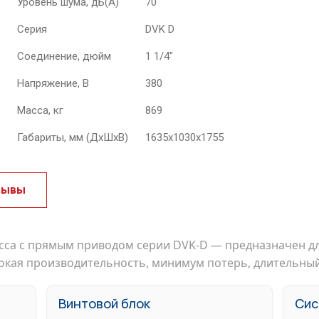
Уровень шума, дБ(А)
70
Серия
DVK D
Соединение, дюйм
1 1/4"
Напряжение, В
380
Масса, кг
869
Габариты, мм (ДхШхВ)
1635x1030x1755
зывы
са с прямым приводом серии DVK-D — предназначен дл
окая производительность, минимум потерь, длительный
Винтовой блок
Сис